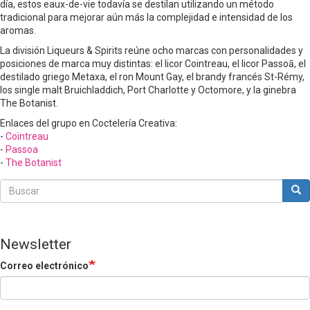
día, estos eaux-de-vie todavía se destilan utilizando un método
tradicional para mejorar aún más la complejidad e intensidad de los
aromas.
La división Liqueurs & Spirits reúne ocho marcas con personalidades y
posiciones de marca muy distintas: el licor Cointreau, el licor Passoā, el
destilado griego Metaxa, el ron Mount Gay, el brandy francés St-Rémy,
los single malt Bruichladdich, Port Charlotte y Octomore, y la ginebra
The Botanist.
Enlaces del grupo en Coctelería Creativa:
-
Cointreau
-
Passoa
-
The Botanist
Buscar
Bus
Buscar
Newsletter
Correo electrónico