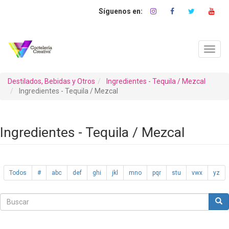
Pasar
al
contenido
principal
Toggl
navig
Destilados, Bebidas y Otros
Ingredientes - Tequila / Mezcal
Ingredientes - Tequila / Mezcal
Ingredientes - Tequila / Mezcal
Todos
#
abc
def
ghi
jkl
mno
pqr
stu
vwx
yz
Buscar
Bus
Buscar