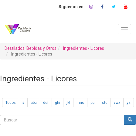
Pasar
al
contenido
principal
Toggl
navig
Destilados, Bebidas y Otros
Ingredientes - Licores
Ingredientes - Licores
Ingredientes - Licores
Todos
#
abc
def
ghi
jkl
mno
pqr
stu
vwx
yz
Buscar
Bus
Buscar