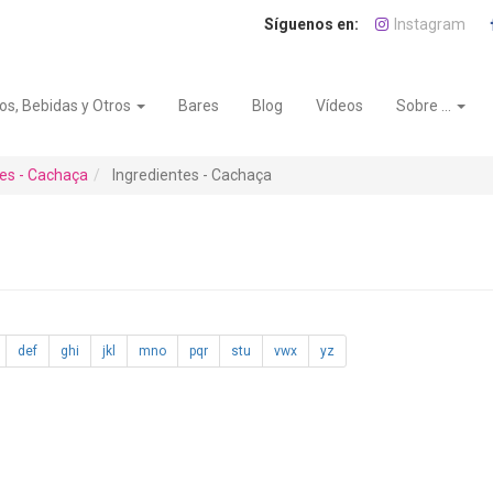
Instagram
os, Bebidas y Otros
Bares
Blog
Vídeos
Sobre ...
tes - Cachaça
Ingredientes - Cachaça
def
ghi
jkl
mno
pqr
stu
vwx
yz