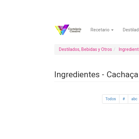
Pasar
al
contenido
principal
Recetario
Destilad
Navegación
Menú
principal
de
cuenta
Destilados, Bebidas y Otros
Ingredien
de
usuario
Ingredientes - Cachaça
Todos
#
abc