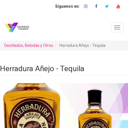
Pasar
al
contenido
principal
Toggl
navig
Destilados, Bebidas y Otros
Herradura Añejo - Tequila
Herradura Añejo - Tequila