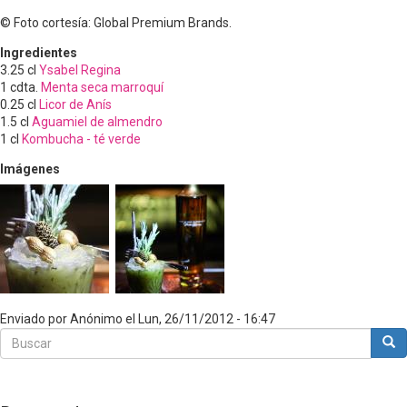
© Foto cortesía: Global Premium Brands.
Ingredientes
3.25
cl
Ysabel Regina
1
cdta.
Menta seca marroquí
0.25
cl
Licor de Anís
1.5
cl
Aguamiel de almendro
1
cl
Kombucha - té verde
Imágenes
Enviado por
Anónimo
el
Lun, 26/11/2012 - 16:47
Buscar
Bus
Buscar