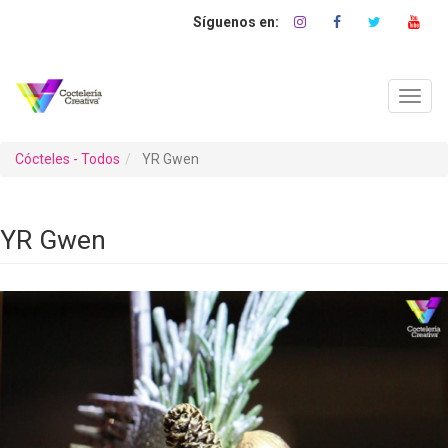
Pasar
al
contenido
principal
Toggl
navig
Cócteles - Todos
YR Gwen
YR Gwen