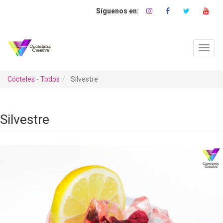
Pasar
al
contenido
principal
Toggl
navig
Cócteles - Todos
Silvestre
Silvestre