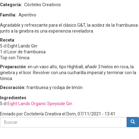
Categoría
Cócteles Creativos
Familia
Aperitivo
Agradable y refrescante para el clásico G&T, la acidez de la frambuesa
junto a la ginebra es una experiencia reveladora.
Receta
5 cl Eight Lands Gin
1 cl Licor de frambuesa
Top con Tónica
Preparación
: en un vaso alto, tipo Highball, añadir 3 hielos en roca, la
ginebra y el licor. Revolver con una cucharilla imperial y terminar con la
tónica.
Decoración:
frambuesa y rodaja de limón.
Ingredientes
5
cl
Eight Lands Organic Speyside Gin
Enviado por
Coctelería Creativa
el
Dom, 07/11/2021 - 13:41
Buscar
Bus
Buscar