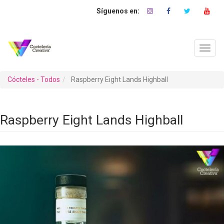
Pasar
al
contenido
principal
Toggl
navig
Cócteles - Todos
Raspberry Eight Lands Highball
Raspberry Eight Lands Highball