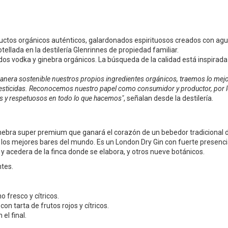
uctos orgánicos auténticos, galardonados espirituosos creados con ag
ellada en la destilería Glenrinnes de propiedad familiar.
ados vodka y ginebra orgánicos. La búsqueda de la calidad está inspirada
anera sostenible nuestros propios ingredientes orgánicos, traemos lo mej
n pesticidas. Reconocemos nuestro papel como consumidor y productor, por 
es y respetuosos en todo lo que hacemos"
, señalan desde la destilería.
inebra super premium que ganará el corazón de un bebedor tradicional 
e los mejores bares del mundo. Es un London Dry Gin con fuerte presenc
acedera de la finca donde se elabora, y otros nueve botánicos.
ntes.
 fresco y cítricos.
on tarta de frutos rojos y cítricos.
el final.