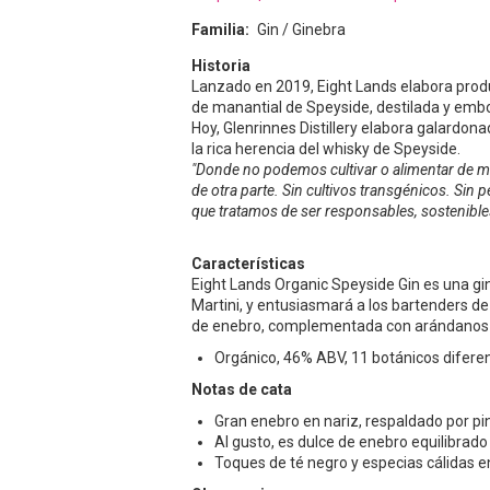
Familia
Gin / Ginebra
Historia
Lanzado en 2019, Eight Lands elabora prod
de manantial de Speyside, destilada y embot
Hoy, Glenrinnes Distillery elabora galardon
la rica herencia del whisky de Speyside.
"Donde no podemos cultivar o alimentar de m
de otra parte. Sin cultivos transgénicos. Si
que tratamos de ser responsables, sostenibl
Características
Eight Lands Organic Speyside Gin es una g
Martini, y entusiasmará a los bartenders d
de enebro, complementada con arándanos y 
Orgánico, 46% ABV, 11 botánicos difere
Notas de cata
Gran enebro en nariz, respaldado por pino
Al gusto, es dulce de enebro equilibrado c
Toques de té negro y especias cálidas en 