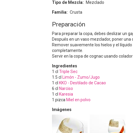
Tipo de Mezcla
Mezclado
Familia
Crusta
Preparación
Para preparar la copa, debes deslizar un g
Después en un vaso mezclador, poner una ca
Remover suavemente los hielos y el líquido 
completamente.
Servir en la copa de cognac usando colador 
Ingredientes
1
cl
Triple Sec
1.5
cl
Limón - Zumo/Jugo
1
cl
KKO - Destilado de Cacao
6
cl
Narciso
1
cl
Karesia
1
pizca
Miel en polvo
Imágenes