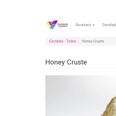
Pasar
al
contenido
principal
Recetario
Destilad
Navegación
Menú
principal
de
cuenta
Cócteles - Todos
Honey Cruste
de
usuario
Honey Cruste