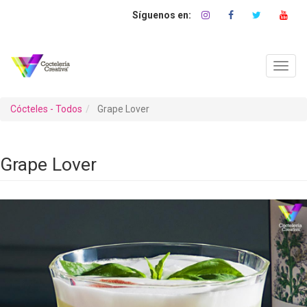
Pasar
al
contenido
principal
Toggl
navig
Cócteles - Todos
Grape Lover
Grape Lover