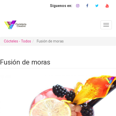
Pasar
al
contenido
principal
Toggl
navig
Cócteles - Todos
Fusión de moras
Fusión de moras