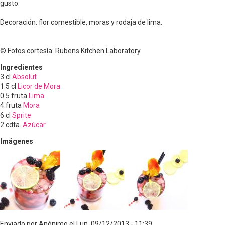
gusto.
Decoración: flor comestible, moras y rodaja de lima.
© Fotos cortesía: Rubens Kitchen Laboratory
Ingredientes
3
cl
Absolut
1.5
cl
Licor de Mora
0.5
fruta
Lima
4
fruta
Mora
6
cl
Sprite
2
cdta.
Azúcar
Imágenes
Enviado por
Anónimo
el
Lun, 09/12/2013 - 11:39