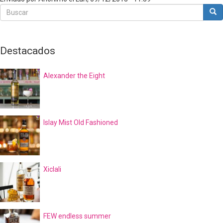
Buscar
Bus
Buscar
Destacados
Alexander the Eight
Islay Mist Old Fashioned
Xiclali
FEW endless summer