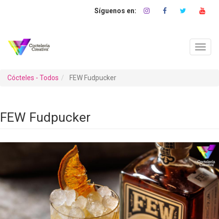
Pasar
al
contenido
principal
Toggl
navig
Cócteles - Todos
FEW Fudpucker
FEW Fudpucker