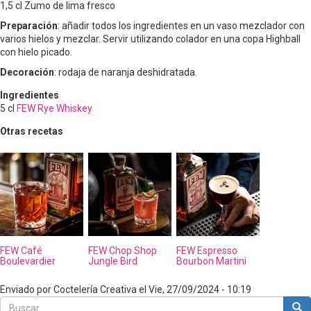
1,5 cl Zumo de lima fresco
Preparación
: añadir todos los ingredientes en un vaso mezclador con
varios hielos y mezclar. Servir utilizando colador en una copa Highball
con hielo picado.
Decoración
: rodaja de naranja deshidratada.
Ingredientes
5
cl
FEW Rye Whiskey
Otras recetas
FEW Café
FEW Chop Shop
FEW Espresso
Boulevardier
Jungle Bird
Bourbon Martini
Enviado por
Coctelería Creativa
el
Vie, 27/09/2024 - 10:19
Buscar
Bus