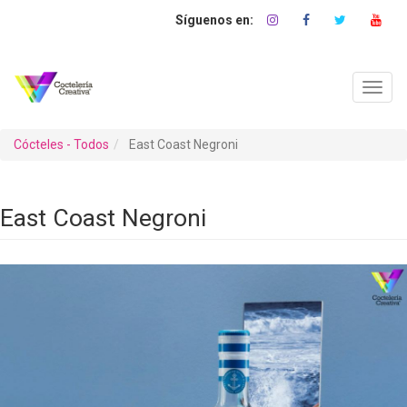
Pasar
al
contenido
principal
Toggl
navig
Cócteles - Todos
East Coast Negroni
East Coast Negroni