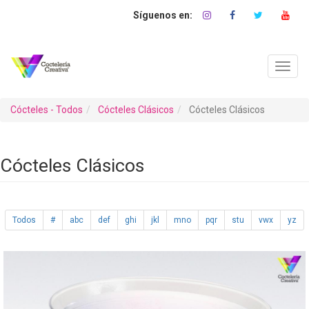
Pasar
al
contenido
principal
Toggl
navig
Cócteles - Todos
Cócteles Clásicos
Cócteles Clásicos
Cócteles Clásicos
Todos
#
abc
def
ghi
jkl
mno
pqr
stu
vwx
yz