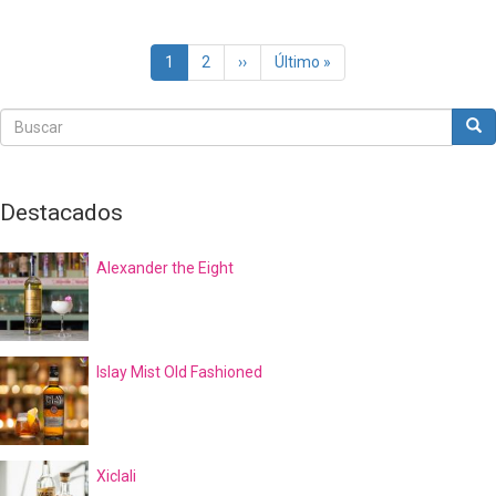
Paginación
Página
1
Page
2
Siguiente
››
Última
Último »
actual
página
página
Buscar
Bus
Buscar
Destacados
Alexander the Eight
Islay Mist Old Fashioned
Xiclali