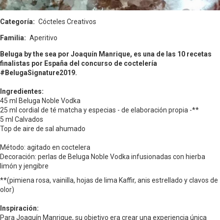
Categoría
Cócteles Creativos
Familia
Aperitivo
Beluga by the sea por Joaquín Manrique, es una de las 10 recetas
finalistas por España del concurso de coctelería
#BelugaSignature2019.
Ingredientes:
45 ml Beluga Noble Vodka
25 ml cordial de té matcha y especias - de elaboración propia -**
5 ml Calvados
Top de aire de sal ahumado
Método: agitado en coctelera
Decoración: perlas de Beluga Noble Vodka infusionadas con hierba
limón y jengibre
**(pimiena rosa, vainilla, hojas de lima Kaffir, anis estrellado y clavos de
olor)
Inspiración:
Para Joaquín Manrique, su objetivo era crear una experiencia única