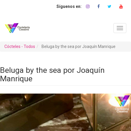
Pasar
al
contenido
principal
Toggl
navig
Cócteles - Todos
Beluga by the sea por Joaquín Manrique
Beluga by the sea por Joaquín
Manrique