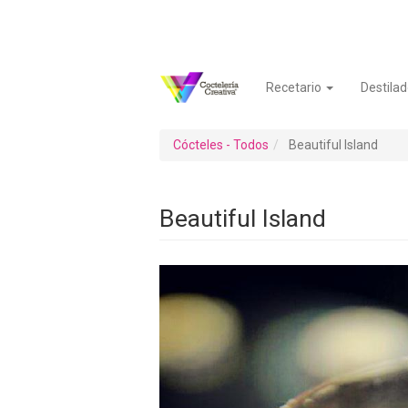
Pasar
al
contenido
principal
Recetario
Destilad
Navegación
Menú
principal
de
cuenta
Cócteles - Todos
Beautiful Island
de
usuario
Beautiful Island