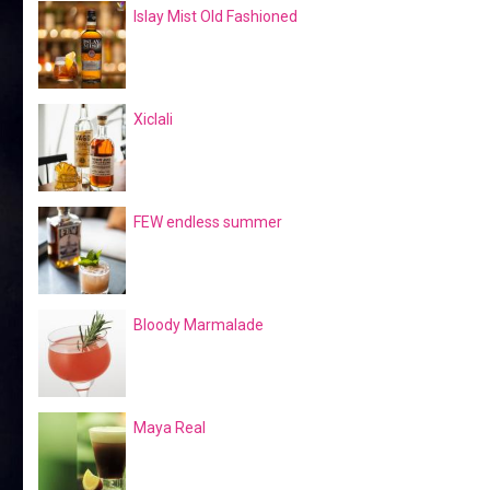
Islay Mist Old Fashioned
Xiclali
FEW endless summer
Bloody Marmalade
Maya Real