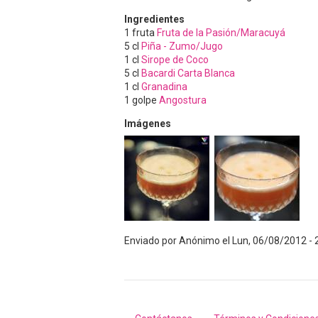
Ingredientes
1
fruta
Fruta de la Pasión/Maracuyá
5
cl
Piña - Zumo/Jugo
1
cl
Sirope de Coco
5
cl
Bacardi Carta Blanca
1
cl
Granadina
1
golpe
Angostura
Imágenes
Enviado por
Anónimo
el
Lun, 06/08/2012 - 