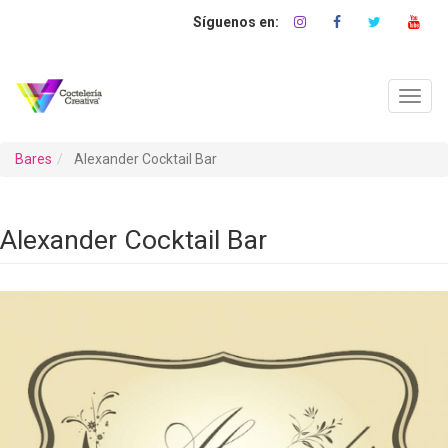
Pasar
al
contenido
principal
Toggl
navig
Bares
Alexander Cocktail Bar
Alexander Cocktail Bar