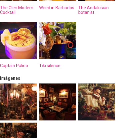
The Glen Modern
Wired in Barbados
The Andalusian
Cocktail
botanist
Captain Pálido
Tiki silence
Imágenes