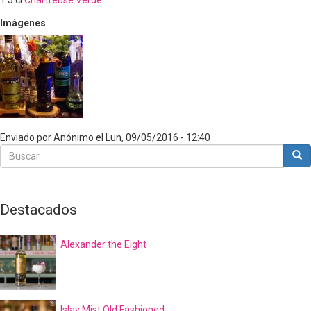
1.5
cl
Chartreuse Verde
Imágenes
Enviado por
Anónimo
el
Lun, 09/05/2016 - 12:40
Buscar
Bus
Buscar
Destacados
Alexander the Eight
Islay Mist Old Fashioned