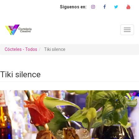
Pasar
al
contenido
principal
Toggl
navig
Cócteles - Todos
Tiki silence
Tiki silence