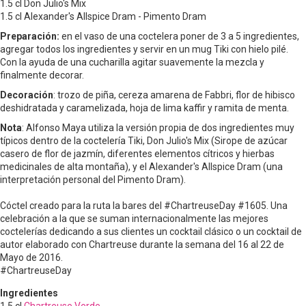
1.5 cl Don Julio's Mix
1.5 cl Alexander's Allspice Dram - Pimento Dram
Preparación:
en el vaso de una coctelera poner de 3 a 5 ingredientes,
agregar todos los ingredientes y servir en un mug Tiki con hielo pilé.
Con la ayuda de una cucharilla agitar suavemente la mezcla y
finalmente decorar.
Decoración
: trozo de piña, cereza amarena de Fabbri, flor de hibisco
deshidratada y caramelizada, hoja de lima kaffir y ramita de menta.
Nota
: Alfonso Maya utiliza la versión propia de dos ingredientes muy
típicos dentro de la coctelería Tiki, Don Julio's Mix (Sirope de azúcar
casero de flor de jazmín, diferentes elementos cítricos y hierbas
medicinales de alta montaña), y el Alexander's Allspice Dram (una
interpretación personal del Pimento Dram).
Cóctel creado para la ruta la bares del #ChartreuseDay #1605. Una
celebración a la que se suman internacionalmente las mejores
coctelerías dedicando a sus clientes un cocktail clásico o un cocktail de
autor elaborado con Chartreuse durante la semana del 16 al 22 de
Mayo de 2016.
#ChartreuseDay
Ingredientes