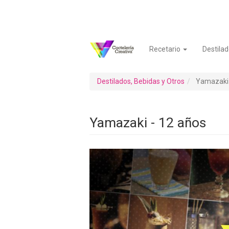
Pasar
al
contenido
principal
Recetario
Destilad
Navegación
Menú
principal
de
cuenta
Destilados, Bebidas y Otros
Yamazaki 
de
usuario
Yamazaki - 12 años