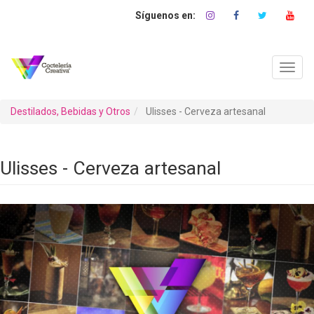
Pasar
al
contenido
principal
Toggl
navig
Destilados, Bebidas y Otros
Ulisses - Cerveza artesanal
Ulisses - Cerveza artesanal