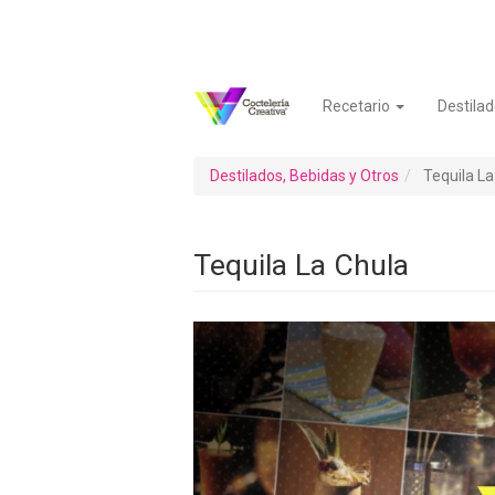
Pasar
al
contenido
principal
Recetario
Destilad
Navegación
Menú
principal
de
cuenta
Destilados, Bebidas y Otros
Tequila La
de
usuario
Tequila La Chula