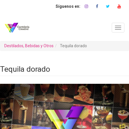
Pasar
al
contenido
principal
Toggl
navig
Destilados, Bebidas y Otros
Tequila dorado
Tequila dorado