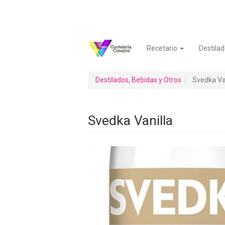
Pasar
al
contenido
principal
Recetario
Destilad
Navegación
Menú
principal
de
cuenta
Destilados, Bebidas y Otros
Svedka Van
de
usuario
Svedka Vanilla