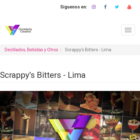
Pasar
al
contenido
principal
Toggl
navig
Destilados, Bebidas y Otros
Scrappy's Bitters - Lima
Scrappy's Bitters - Lima