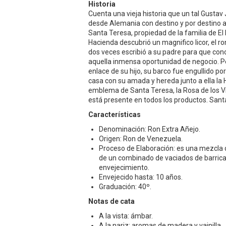
Historia
Cuenta una vieja historia que un tal Gustav 
desde Alemania con destino y por destino a l
Santa Teresa, propiedad de la familia de El 
Hacienda descubrió un magnifico licor, el r
dos veces escribió a su padre para que con
aquella inmensa oportunidad de negocio. Per
enlace de su hijo, su barco fue engullido po
casa con su amada y hereda junto a ella l
emblema de Santa Teresa, la Rosa de los Vi
está presente en todos los productos. Sant
Características
Denominación: Ron Extra Añejo.
Origen: Ron de Venezuela.
Proceso de Elaboración: es una mezcla d
de un combinado de vaciados de barric
envejecimiento.
Envejecido hasta: 10 años.
Graduación: 40º.
Notas de cata
A la vista: ámbar.
A la nariz: aromas de madera y vainilla.