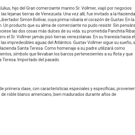
Julius, hijo del Gran comerciante marino Sr. Vollmer, viajó por negocios
as lejanas tierras de Venezuela. Una vez allí, fue invitado a la Haciend
Libertador Simón Bolívar, cuya prima robaría el corazón de Gustav. En la
on. Un producto que su alma de comerciante no pudo resistir. Sin pensár
ociese las dos cosas más dulces de su vida: su prometida Panchita Ribas
o el Sr. Vollmer jamás pisó tierras venezolanas. En su travesía hacia el
r las impredecibles aguas del Atlántico. Gustav Vollmer sigue su sueño, 
a Hacienda Santa Teresa. Como homenaje a su padre utilizará como
entos, símbolo que llevaban los barcos pertenecientes a su flota y que
a Teresa. Importado del pasado.
e primera clase, con características especiales y específicas, provenie
a de roble blanco americano, bien madurados durante años de