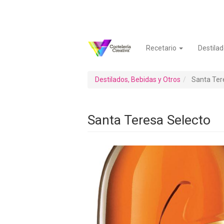
Pasar
al
contenido
principal
Recetario
Destilad
Navegación
Menú
principal
de
cuenta
Destilados, Bebidas y Otros
Santa Ter
de
usuario
Santa Teresa Selecto