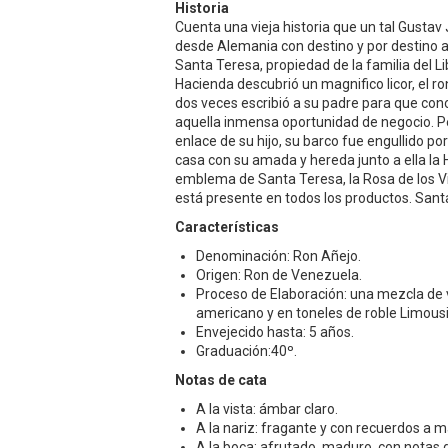
Historia
Cuenta una vieja historia que un tal Gustav 
desde Alemania con destino y por destino a l
Santa Teresa, propiedad de la familia del L
Hacienda descubrió un magnifico licor, el r
dos veces escribió a su padre para que con
aquella inmensa oportunidad de negocio. Per
enlace de su hijo, su barco fue engullido po
casa con su amada y hereda junto a ella l
emblema de Santa Teresa, la Rosa de los Vi
está presente en todos los productos. Sant
Características
Denominación: Ron Añejo.
Origen: Ron de Venezuela.
Proceso de Elaboración: una mezcla de v
americano y en toneles de roble Limousi
Envejecido hasta: 5 años.
Graduación:40º.
Notas de cata
A la vista: ámbar claro.
A la nariz: fragante y con recuerdos a 
A la boca: afrutado, maduro, con notas d