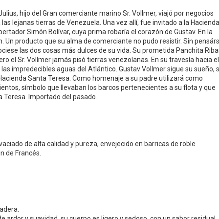
Julius, hijo del Gran comerciante marino Sr. Vollmer, viajó por negocios
as lejanas tierras de Venezuela. Una vez allí, fue invitado a la Haciend
ibertador Simón Bolívar, cuya prima robaría el corazón de Gustav. En la
on. Un producto que su alma de comerciante no pudo resistir. Sin pensár
ociese las dos cosas más dulces de su vida. Su prometida Panchita Riba
o el Sr. Vollmer jamás pisó tierras venezolanas. En su travesía hacia el
r las impredecibles aguas del Atlántico. Gustav Vollmer sigue su sueño, 
a Hacienda Santa Teresa. Como homenaje a su padre utilizará como
entos, símbolo que llevaban los barcos pertenecientes a su flota y que
a Teresa. Importado del pasado.
aciado de alta calidad y pureza, envejecido en barricas de roble
n de Francés.
madera.
e ardor y suavidad, su cuerpo es ligero y sedoso, con un sabor residual