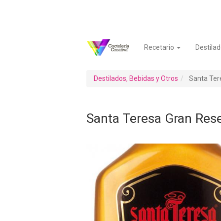
Pasar
al
contenido
principal
Recetario
Destilad
Navegación
Menú
principal
de
cuenta
Destilados, Bebidas y Otros
Santa Ter
de
usuario
Santa Teresa Gran Res