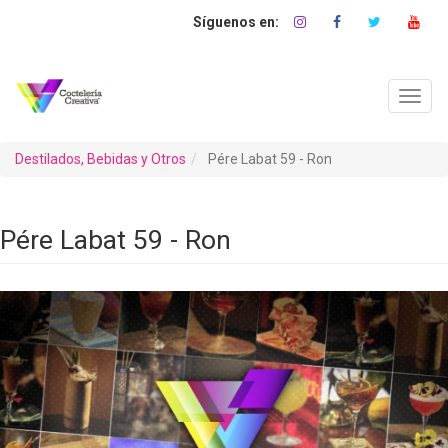
Pasar
al
contenido
principal
Toggl
navig
Destilados, Bebidas y Otros
Pére Labat 59 - Ron
Pére Labat 59 - Ron