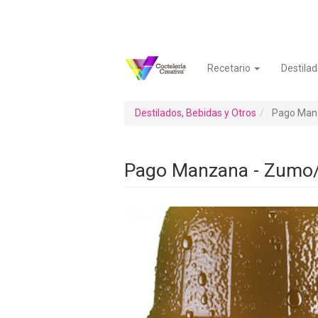
Pasar
al
contenido
principal
Recetario
Destilad
Navegación
Menú
principal
de
cuenta
Destilados, Bebidas y Otros
Pago Man
de
usuario
Pago Manzana - Zumo