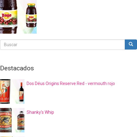
Buscar
Bus
Buscar
Destacados
Dos Déus Origins Reserve Red - vermouth rojo
Shanky's Whip