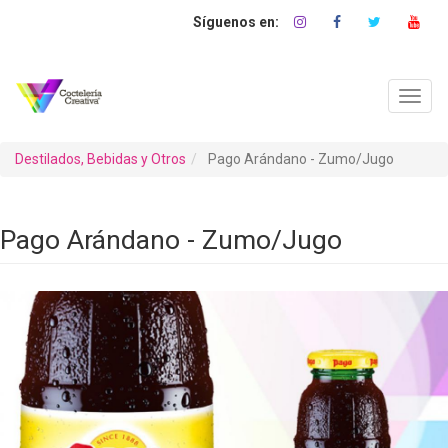
Pasar
al
contenido
principal
Toggl
navig
Destilados, Bebidas y Otros
Pago Arándano - Zumo/Jugo
Pago Arándano - Zumo/Jugo