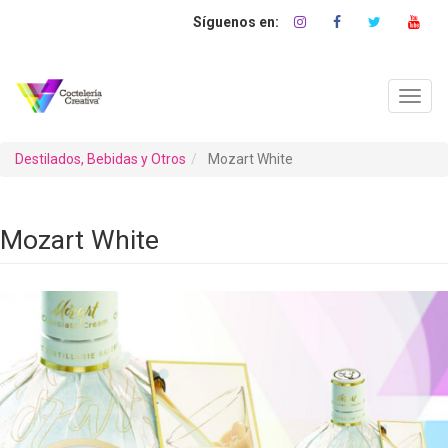
Pasar
al
contenido
principal
Toggl
navig
Destilados, Bebidas y Otros
Mozart White
Mozart White