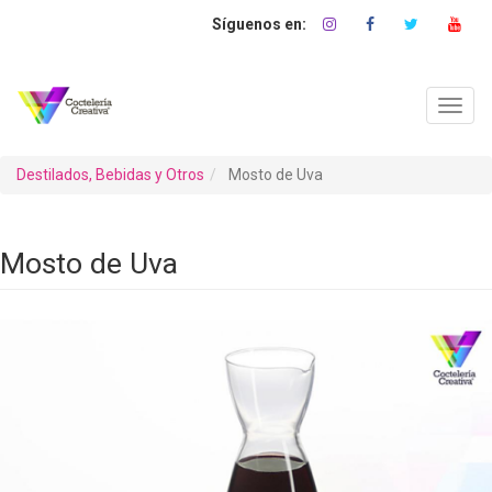
Pasar
al
contenido
principal
Toggl
navig
Destilados, Bebidas y Otros
Mosto de Uva
Mosto de Uva