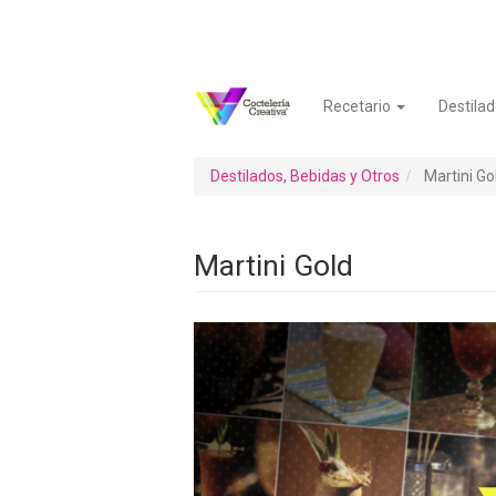
Pasar
al
contenido
principal
Recetario
Destilad
Navegación
Menú
principal
de
cuenta
Destilados, Bebidas y Otros
Martini Go
de
usuario
Martini Gold