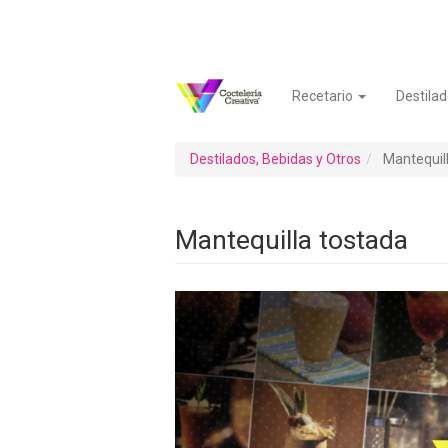
Pasar
al
contenido
principal
Recetario
Destilad
Navegación
Menú
principal
de
cuenta
Destilados, Bebidas y Otros
Mantequill
de
usuario
Mantequilla tostada