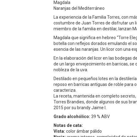
Magdala
Naranjas del Mediterráneo
La experiencia de la Familia Torres, con má
costumbre de Juan Torres de disfrutar un 
miembro de la familia en destilar, lanzan M
Magdala que significa en hebreo “Torre Ele
botella con reflejos dorados emulando el so
esencia de las naranjas. Un licor con una ex
En la elaboración del licor en las bodegas
de un largo envejecimiento en barricas, se o
nobleza de la uva.
Destilado en pequeños lotes en la destiler
reposo en barricas antiguas de roble para 
caracteriza.
La receta, mantenida en completo secreto, 
Torres Brandies, donde algunos de sus bra
2015 por su brandy Jaime I.
Grado alcohólico:
39 % ABV
Notas de cata:
Vista:
color ámbar pálido
Nariz:
aroma intenso, complejidad de notas