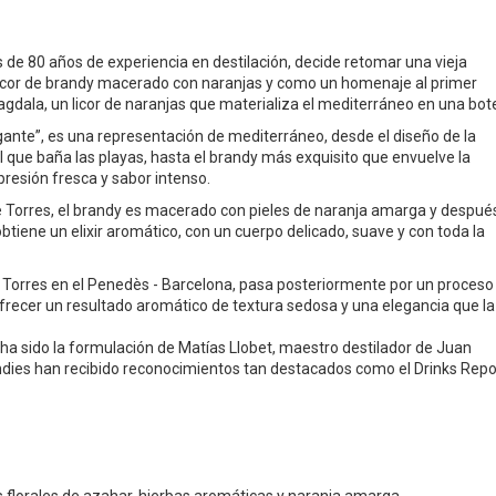
s de 80 años de experiencia en destilación, decide retomar una vieja
licor de brandy macerado con naranjas y como un homenaje al primer
agdala, un licor de naranjas que materializa el mediterráneo en una bote
gante”, es una representación de mediterráneo, desde el diseño de la
l que baña las playas, hasta el brandy más exquisito que envuelve la
presión fresca y sabor intenso.
 de Torres, el brandy es macerado con pieles de naranja amarga y despué
btiene un elixir aromático, con un cuerpo delicado, suave y con toda la
ía Torres en el Penedès - Barcelona, pasa posteriormente por un proceso
ofrecer un resultado aromático de textura sedosa y una elegancia que la
ha sido la formulación de Matías Llobet, maestro destilador de Juan
ndies han recibido reconocimientos tan destacados como el Drinks Repo
 florales de azahar, hierbas aromáticas y naranja amarga.