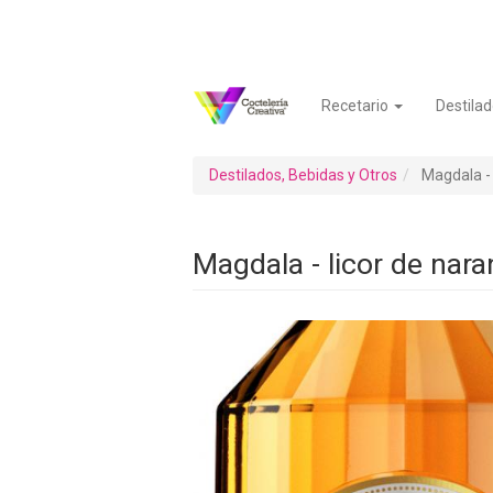
Pasar
al
contenido
principal
Recetario
Destilad
Navegación
Menú
principal
de
cuenta
Destilados, Bebidas y Otros
Magdala - 
de
usuario
Magdala - licor de nara