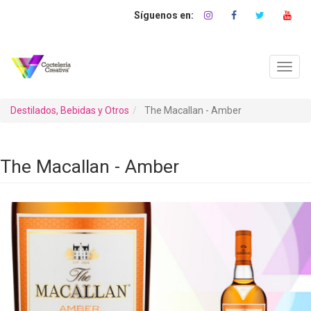
Pasar
al
contenido
principal
Toggl
navig
Destilados, Bebidas y Otros
The Macallan - Amber
The Macallan - Amber