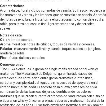
Características
Aroma dulce, floral y cítrico con notas de vainilla. Su frescor recuerda a
las manzanas verdes y los limones, que se mezcla con canela. Además
de notas de jengibre, la fruta toma el protagonismo con un deje sutil a
roble, para terminar con un final ligeramente seco y de cereales
suaves.
Notas de cata
Color:
ámbar cobrizo.
Aroma:
floral con notas de cítricos, toques de vainilla y cereales.
Paladar:
manzana verde, limón y canela, toques sutiles de jengibre,
madera de roble.
Final:
frutas dulces y cereales.
Ovservaciones
"The 1824 Series" es la gama de single malts creada por el whisky
maker de The Macallan, Bob Delgarno, quien ha sido capaz de
establecer una correlación entre gama cromática e intensidad,
carácter y complejidad del líquido, sin necesidad de apoyarse en el
criterio habitual de edad. El secreto de la nueva gama reside en la
combinación de las barricas de jerez, identificando los colores
naturales que se crean durante el proceso de maduración con el fin de
elaborar un whisky único en aromas, sabores y matices, más allá de la
restricción de los años. El método empleado permite al whisky maker