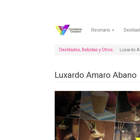
Pasar
al
contenido
principal
Recetario
Destilad
Navegación
Menú
principal
de
cuenta
Destilados, Bebidas y Otros
Luxardo 
de
usuario
Luxardo Amaro Abano