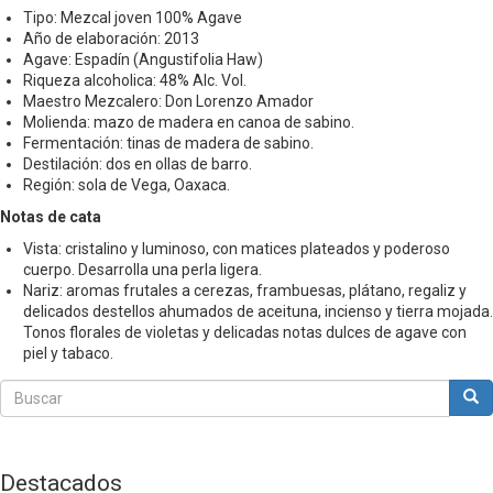
Tipo: Mezcal joven 100% Agave
Año de elaboración: 2013
Agave: Espadín (Angustifolia Haw)
Riqueza alcoholica: 48% Alc. Vol.
Maestro Mezcalero: Don Lorenzo Amador
Molienda: mazo de madera en canoa de sabino.
Fermentación: tinas de madera de sabino.
Destilación: dos en ollas de barro.
Región: sola de Vega, Oaxaca.
Notas de cata
Vista: cristalino y luminoso, con matices plateados y poderoso
cuerpo. Desarrolla una perla ligera.
Nariz: aromas frutales a cerezas, frambuesas, plátano, regaliz y
delicados destellos ahumados de aceituna, incienso y tierra mojada.
Tonos florales de violetas y delicadas notas dulces de agave con
piel y tabaco.
Buscar
Bus
Buscar
Destacados