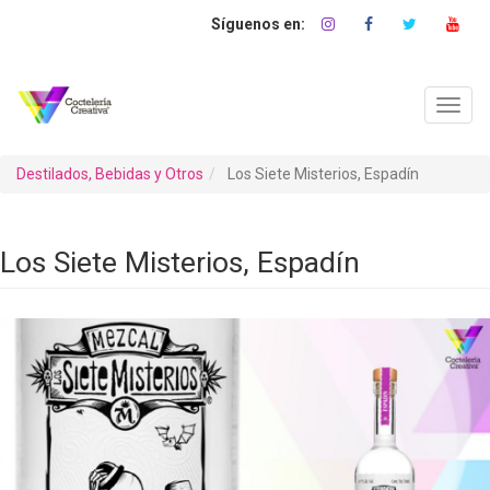
Pasar
al
contenido
principal
Toggl
navig
Destilados, Bebidas y Otros
Los Siete Misterios, Espadín
Los Siete Misterios, Espadín