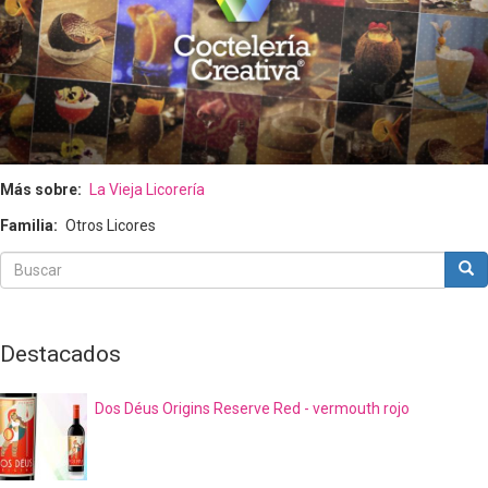
Más sobre
La Vieja Licorería
Familia
Otros Licores
Buscar
Bus
Buscar
Destacados
Dos Déus Origins Reserve Red - vermouth rojo