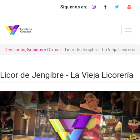
Pasar
al
contenido
principal
Toggl
navig
Destilados, Bebidas y Otros
Licor de Jengibre - La Vieja Licorería
Licor de Jengibre - La Vieja Licorería