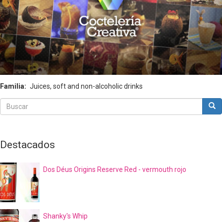
Familia
Juices, soft and non-alcoholic drinks
Buscar
Bus
Buscar
Destacados
Dos Déus Origins Reserve Red - vermouth rojo
Shanky's Whip