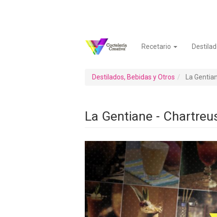
Pasar
al
contenido
principal
Recetario
Destilad
Navegación
Menú
principal
de
cuenta
Destilados, Bebidas y Otros
La Gentian
de
usuario
La Gentiane - Chartreu