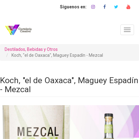
Pasar
al
contenido
principal
Toggl
navig
Destilados, Bebidas y Otros
Koch, "el de Oaxaca", Maguey Espadín - Mezcal
Koch, "el de Oaxaca", Maguey Espadín
- Mezcal