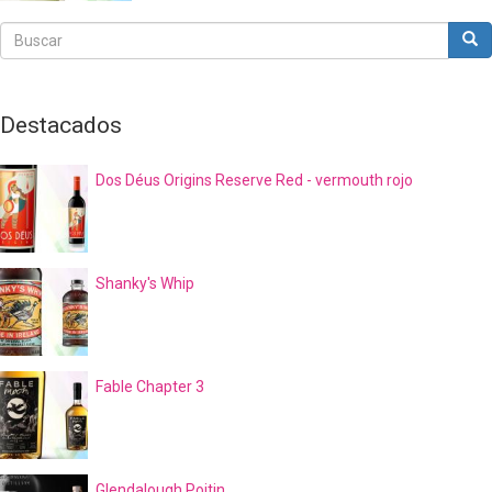
Buscar
Bus
Buscar
Destacados
Dos Déus Origins Reserve Red - vermouth rojo
Shanky's Whip
Fable Chapter 3
Glendalough Poitin