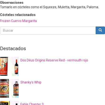
Observaciones
Tomarlo en cócteles como el Squeeze, Muletta, Margarita, Paloma.
Cócteles relacionados
Frozen Cuervo Margarita
Buscar
Bus
Buscar
Destacados
Dos Déus Origins Reserve Red - vermouth rojo
Shanky's Whip
Fable Chapter 3