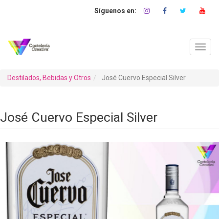
Pasar
al
contenido
principal
Toggl
navig
Destilados, Bebidas y Otros
José Cuervo Especial Silver
José Cuervo Especial Silver