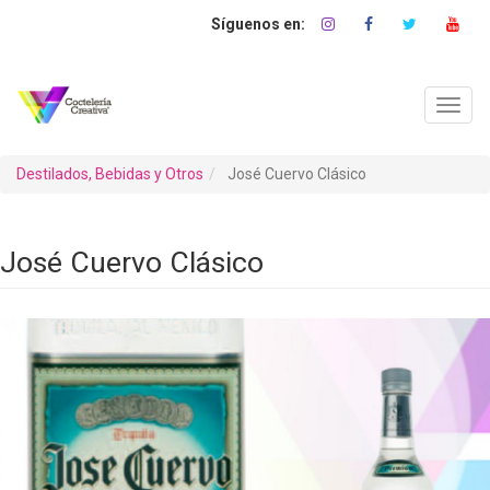
Pasar
al
contenido
principal
Toggl
navig
Destilados, Bebidas y Otros
José Cuervo Clásico
José Cuervo Clásico