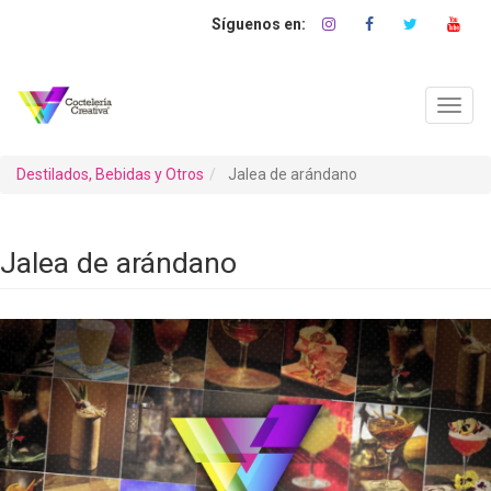
Pasar
al
contenido
principal
Toggl
navig
Destilados, Bebidas y Otros
Jalea de arándano
Jalea de arándano