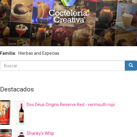
Familia
Hierbas and Especias
Buscar
Bus
Buscar
Destacados
Dos Déus Origins Reserve Red - vermouth rojo
Shanky's Whip