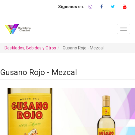
Pasar
al
contenido
principal
Toggl
navig
Destilados, Bebidas y Otros
Gusano Rojo - Mezcal
Gusano Rojo - Mezcal