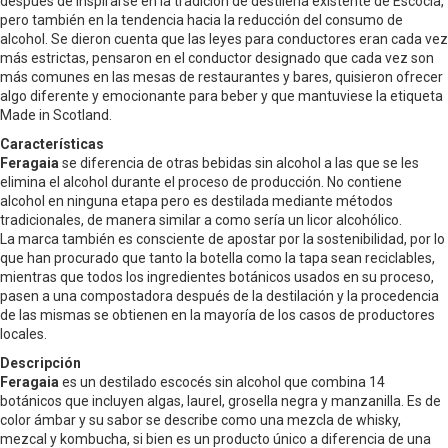
después de inspirarse en la tradición de destilería existente de Escocia,
pero también en la tendencia hacia la reducción del consumo de
alcohol. Se dieron cuenta que las leyes para conductores eran cada vez
más estrictas, pensaron en el conductor designado que cada vez son
más comunes en las mesas de restaurantes y bares, quisieron ofrecer
algo diferente y emocionante para beber y que mantuviese la etiqueta
Made in Scotland.
Características
Feragaia
se diferencia de otras bebidas sin alcohol a las que se les
elimina el alcohol durante el proceso de producción. No contiene
alcohol en ninguna etapa pero es destilada mediante métodos
tradicionales, de manera similar a como sería un licor alcohólico.
La marca también es consciente de apostar por la sostenibilidad, por lo
que han procurado que tanto la botella como la tapa sean reciclables,
mientras que todos los ingredientes botánicos usados en su proceso,
pasen a una compostadora después de la destilación y la procedencia
de las mismas se obtienen en la mayoría de los casos de productores
locales.
Descripción
Feragaia
es un destilado escocés sin alcohol que combina 14
botánicos que incluyen algas, laurel, grosella negra y manzanilla. Es de
color ámbar y su sabor se describe como una mezcla de whisky,
mezcal y kombucha, si bien es un producto único a diferencia de una