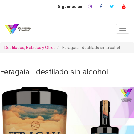
Pasar
al
contenido
principal
Toggl
navig
Destilados, Bebidas y Otros
Feragaia - destilado sin alcohol
Feragaia - destilado sin alcohol