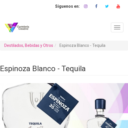
Pasar
al
contenido
principal
Toggl
navig
Destilados, Bebidas y Otros
Espinoza Blanco - Tequila
Espinoza Blanco - Tequila