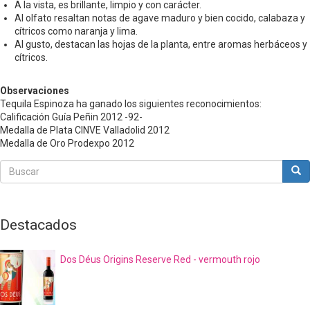
A la vista, es brillante, limpio y con carácter.
Al olfato resaltan notas de agave maduro y bien cocido, calabaza y
cítricos como naranja y lima.
Al gusto, destacan las hojas de la planta, entre aromas herbáceos y
cítricos.
Observaciones
Tequila Espinoza ha ganado los siguientes reconocimientos:
Calificación Guía Peñin 2012 -92-
Medalla de Plata CINVE Valladolid 2012
Medalla de Oro Prodexpo 2012
Buscar
Bus
Buscar
Destacados
Dos Déus Origins Reserve Red - vermouth rojo