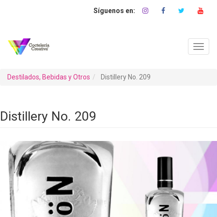
Pasar
al
contenido
principal
Toggl
navig
Destilados, Bebidas y Otros
Distillery No. 209
Distillery No. 209